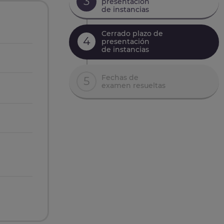
3
presentación
de instancias
Cerrado plazo de
4
presentación
de instancias
Fechas de
5
examen resueltas