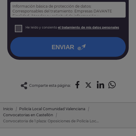
Información básica de protección de datos:
Corresponsables del tratamiento: Empresas DAVANTE
Finalidad: Atender su solicitud de información y
prospección comercial
Derechos: Puede acceder, rectificar y suprimir sus datos,
He leído y consiento
el tratamiento de mis datos personales
así como otros derechos tal y como se explica en nuestra
política de privacidad
.
ENVIAR
Comparte esta página:
Inicio
Policía Local Comunidad Valenciana
Convocatorias en Castellón
Convocatoria de 1 plaza: Oposiciones de Policía Local Comunidad Valenciana en Morella (Castellón)