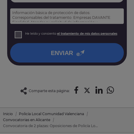
Información básica de protección de datos:
Corresponsables del tratamiento: Empresas DAVANTE
Finalidad: Atender su solicitud de información y
prospección comercial
Derechos: Puede acceder, rectificar y suprimir sus datos,
He leído y consiento
el tratamiento de mis datos personales
así como otros derechos tal y como se explica en nuestra
política de privacidad
.
ENVIAR
Comparte esta página:
Inicio
Policía Local Comunidad Valenciana
Convocatorias en Alicante
Convocatoria de 2 plazas: Oposiciones de Policía Local Comunidad Valenciana en Dolores (Alicante)