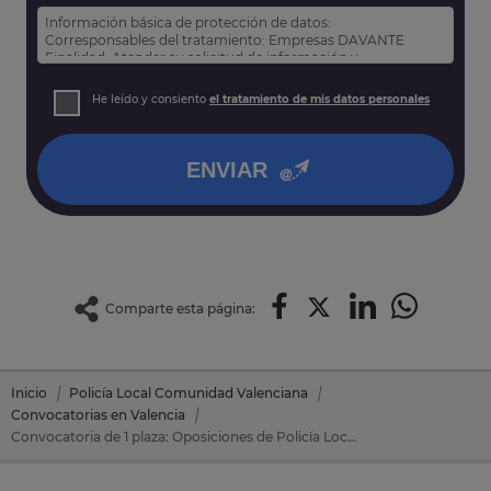
Información básica de protección de datos:
Corresponsables del tratamiento: Empresas DAVANTE
Finalidad: Atender su solicitud de información y
prospección comercial
Derechos: Puede acceder, rectificar y suprimir sus datos,
He leído y consiento
el tratamiento de mis datos personales
así como otros derechos tal y como se explica en nuestra
política de privacidad
.
ENVIAR
Comparte esta página:
Inicio
Policía Local Comunidad Valenciana
Convocatorias en Valencia
Convocatoria de 1 plaza: Oposiciones de Policía Local Comunidad Valenciana en Buñol (Valencia)