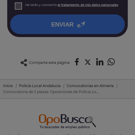
Derechos: Puede acceder, rectificar y suprimir sus datos,
He leído y consiento
el tratamiento de mis datos personales
así como otros derechos tal y como se explica en nuestra
política de privacidad
.
ENVIAR
Comparte esta página:
Inicio
Policía Local Andalucía
Convocatorias en Almería
Convocatoria de 3 plazas: Oposiciones de Policía Local Andalucía en Vera (Almería)