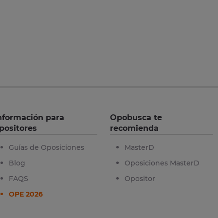
nformación para
Opobusca te
positores
recomienda
Guías de Oposiciones
MasterD
Blog
Oposiciones MasterD
FAQS
Opositor
OPE 2026