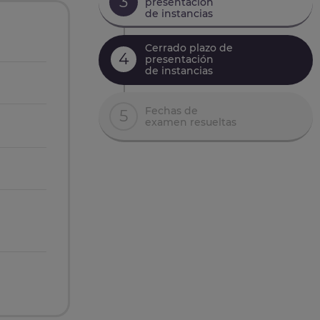
3
presentación
de instancias
Cerrado plazo de
4
presentación
de instancias
Fechas de
5
examen resueltas