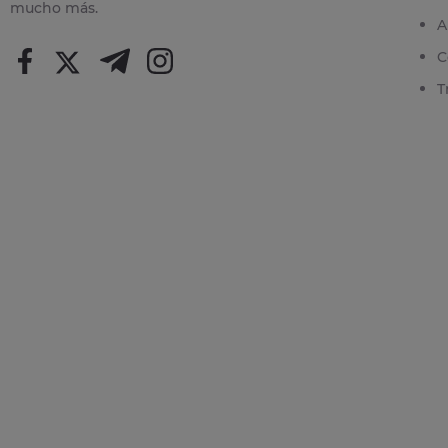
mucho más.
A
C
T