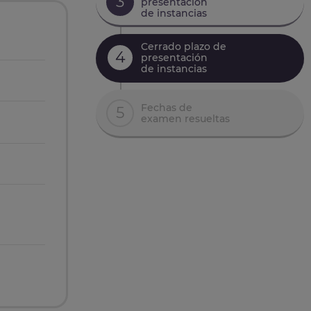
3
presentación
de instancias
Cerrado plazo de
4
presentación
de instancias
Fechas de
5
examen resueltas