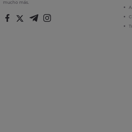
mucho más.
A
C
T