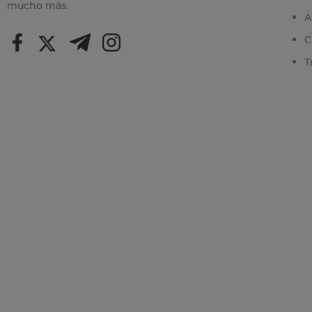
mucho más.
A
C
T