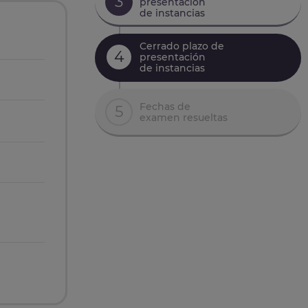
3
presentación
de instancias
Cerrado plazo de
4
presentación
de instancias
Fechas de
5
examen resueltas