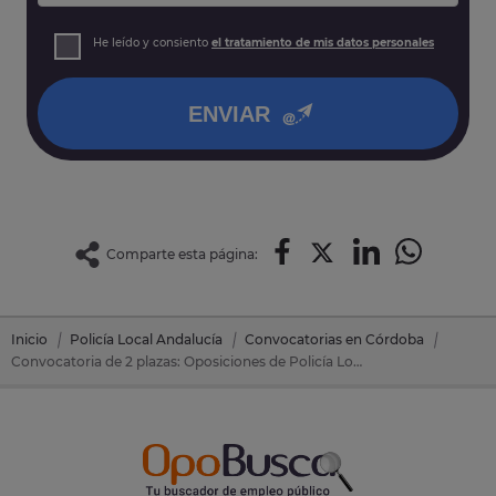
Finalidad: Atender su solicitud de información y
prospección comercial
Derechos: Puede acceder, rectificar y suprimir sus datos,
He leído y consiento
el tratamiento de mis datos personales
así como otros derechos tal y como se explica en nuestra
política de privacidad
.
ENVIAR
Comparte esta página:
Inicio
Policía Local Andalucía
Convocatorias en Córdoba
Convocatoria de 2 plazas: Oposiciones de Policía Local Andalucía en Almodovar Del Rio (Córdoba)