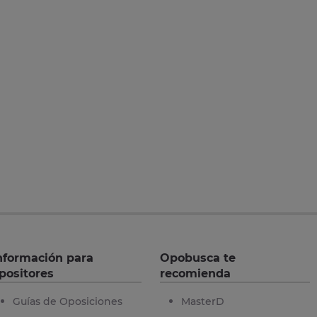
nformación para
Opobusca te
positores
recomienda
Guías de Oposiciones
MasterD