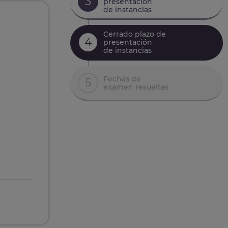
3
presentación
de instancias
Cerrado plazo de
4
presentación
de instancias
Fechas de
5
examen resueltas