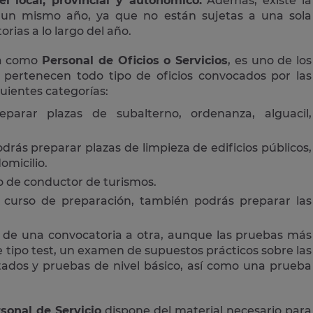
el local, provincial y autonómico.
Además, existe la
n un mismo año, ya que no están sujetas a una sola
rias a lo largo del año.
da como
Personal de Oficios o Servicios
, es uno de los
 pertenecen todo tipo de oficios convocados por las
guientes categorías:
eparar plazas de subalterno, ordenanza, alguacil,
drás preparar plazas de limpieza de edificios públicos,
omicilio.
 o de conductor de turismos.
curso de preparación, también podrás preparar las
 de una convocatoria a otra, aunque las pruebas más
tipo test, un examen de supuestos prácticos sobre las
ctados y pruebas de nivel básico, así como una prueba
sonal de Servicio
dispone del material necesario para