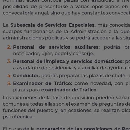
Administración convoca plazas con asiduidad a
niv
posibilidad de presentarse a varias oposiciones e
convocatoria anual, sino que hay constantes convocato
La
Subescala de Servicios Especiales
, más conoci
cuerpos funcionarios de la Administración a la que
administraciones públicas y se podrá acceder a las si
Personal de servicios auxiliares
: podrás pr
notificador, ujier, bedel y conserje.
Personal de limpieza y servicios domésticos:
po
a ayudante de residencia y a auxiliar de ayuda a d
Conductor:
podrás preparar las plazas de chófer
Examinador de Tráfico:
como novedad, con el 
plazas para
examinador de Tráfico.
Los exámenes de la fase de oposición pueden variar
comunes a todas ellas son el examen de preguntas de 
funciones del puesto y, en ocasiones, se realizan di
psicotécnica.
El curso de la
preparación de las oposiciones de Per