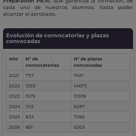
Preparación P8.10
, que garantiza la formación, de
cada uno de nuestros alumnos, hasta poder
alcanzar el aprobado.
Evolución de convocatorias y plazas
convocadas
Año
Nº de
Nº de plazas
convocatorias
convocadas
2021
737
7471
2022
1253
14673
2023
1575
11309
2024
1112
6297
2025
833
7365
2026
651
5303