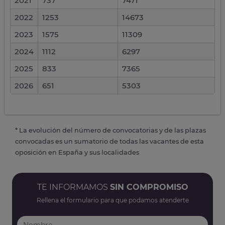
2021
737
7471
2022
1253
14673
2023
1575
11309
2024
1112
6297
2025
833
7365
2026
651
5303
* La evolución del número de convocatorias y de las plazas
convocadas es un sumatorio de todas las vacantes de esta
oposición en España y sus localidades
TE INFORMAMOS
SIN COMPROMISO
Rellena el formulario para que podamos atenderte