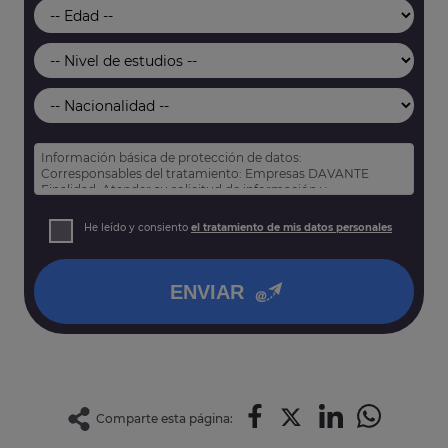
Información básica de protección de datos:
Corresponsables del tratamiento: Empresas DAVANTE
Finalidad: Atender su solicitud de información y
prospección comercial
Derechos: Puede acceder, rectificar y suprimir sus datos,
He leído y consiento
el tratamiento de mis datos personales
así como otros derechos tal y como se explica en nuestra
política de privacidad
.
ENVIAR
Comparte esta página: