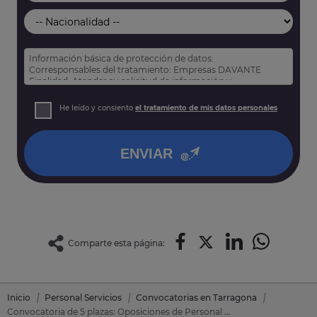
Información básica de protección de datos:
Corresponsables del tratamiento: Empresas DAVANTE
Finalidad: Atender su solicitud de información y
prospección comercial
Derechos: Puede acceder, rectificar y suprimir sus datos,
He leído y consiento
el tratamiento de mis datos personales
así como otros derechos tal y como se explica en nuestra
política de privacidad
.
ENVIAR
Comparte esta página:
Inicio
Personal Servicios
Convocatorias en Tarragona
Convocatoria de 5 plazas: Oposiciones de Personal Servicios en Vendrell, El (Tarragona)