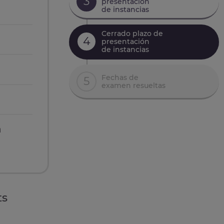
3
presentación
de instancias
Cerrado plazo de
4
presentación
de instancias
Fechas de
5
examen resueltas
n
ts