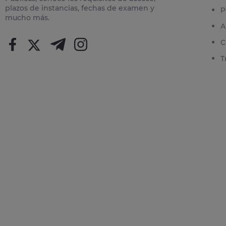
plazos de instancias, fechas de examen y
P
mucho más.
A
C
T