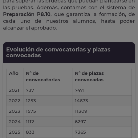
para superar las pruebas que puedan plantearse en
las pruebas. Además, contamos con el sistema de
Preparación P8.10
, que garantiza la formación, de
cada uno de nuestros alumnos, hasta poder
alcanzar el aprobado.
Evolución de convocatorias y plazas
convocadas
Año
Nº de
Nº de plazas
convocatorias
convocadas
2021
737
7471
2022
1253
14673
2023
1575
11309
2024
1112
6297
2025
833
7365