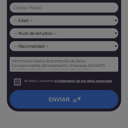
Información básica de protección de datos:
Corresponsables del tratamiento: Empresas DAVANTE
Finalidad: Atender su solicitud de información y
prospección comercial
Derechos: Puede acceder, rectificar y suprimir sus datos,
He leído y consiento
el tratamiento de mis datos personales
así como otros derechos tal y como se explica en nuestra
política de privacidad
.
ENVIAR