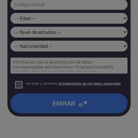
Información básica de protección de datos:
Corresponsables del tratamiento: Empresas DAVANTE
Finalidad: Atender su solicitud de información y
prospección comercial
Derechos: Puede acceder, rectificar y suprimir sus datos,
He leído y consiento
el tratamiento de mis datos personales
así como otros derechos tal y como se explica en nuestra
política de privacidad
.
ENVIAR