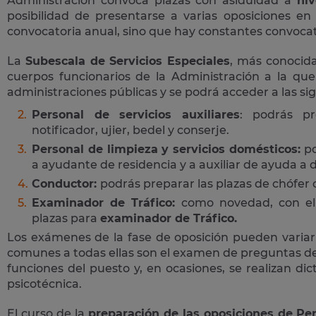
Administración convoca plazas con asiduidad a
niv
posibilidad de presentarse a varias oposiciones e
convocatoria anual, sino que hay constantes convocato
La
Subescala de Servicios Especiales
, más conoci
cuerpos funcionarios de la Administración a la que
administraciones públicas y se podrá acceder a las si
Personal de servicios auxiliares
: podrás pr
notificador, ujier, bedel y conserje.
Personal de limpieza y servicios domésticos:
po
a ayudante de residencia y a auxiliar de ayuda a d
Conductor:
podrás preparar las plazas de chófer
Examinador de Tráfico:
como novedad, con el 
plazas para
examinador de Tráfico.
Los exámenes de la fase de oposición pueden variar
comunes a todas ellas son el examen de preguntas de 
funciones del puesto y, en ocasiones, se realizan di
psicotécnica.
El curso de la
preparación de las oposiciones de Per