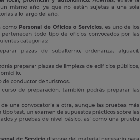
el local, provincial y autonómico.
Además, existe la
n un mismo año, ya que no están sujetas a una sola
rias a lo largo del año.
da como
Personal de Oficios o Servicios
, es uno de los
 pertenecen todo tipo de oficios convocados por las
guientes categorías:
eparar plazas de subalterno, ordenanza, alguacil,
drás preparar plazas de limpieza de edificios públicos,
omicilio.
 o de conductor de turismos.
curso de preparación, también podrás preparar las
 de una convocatoria a otra, aunque las pruebas más
tipo test, un examen de supuestos prácticos sobre las
ctados y pruebas de nivel básico, así como una prueba
sonal de Servicio
dispone del material necesario para