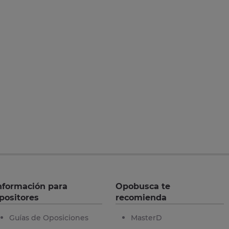
nformación para
Opobusca te
positores
recomienda
Guías de Oposiciones
MasterD