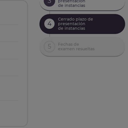
3
presentación
de instancias
Cerrado plazo de
4
presentación
de instancias
Fechas de
5
examen resueltas