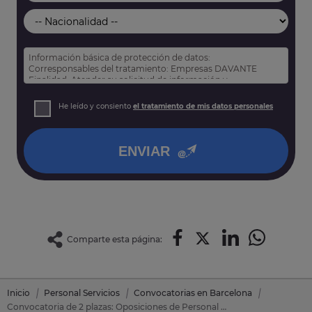
Información básica de protección de datos:
Corresponsables del tratamiento: Empresas DAVANTE
Finalidad: Atender su solicitud de información y
prospección comercial
Derechos: Puede acceder, rectificar y suprimir sus datos,
He leído y consiento
el tratamiento de mis datos personales
así como otros derechos tal y como se explica en nuestra
política de privacidad
.
ENVIAR
Comparte esta página:
Inicio
Personal Servicios
Convocatorias en Barcelona
Convocatoria de 2 plazas: Oposiciones de Personal Servicios en Mollet Del Valles (Barcelona)