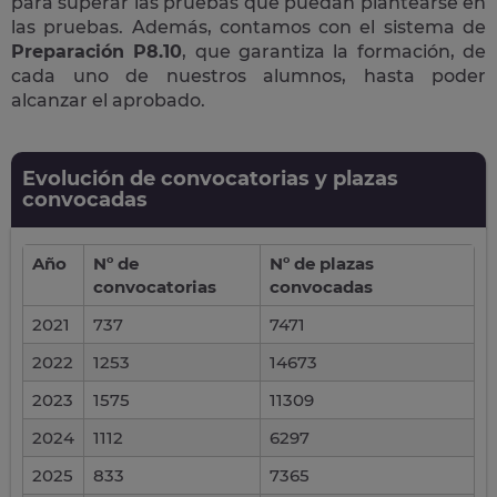
para superar las pruebas que puedan plantearse en
las pruebas. Además, contamos con el sistema de
Preparación P8.10
, que garantiza la formación, de
cada uno de nuestros alumnos, hasta poder
alcanzar el aprobado.
Evolución de convocatorias y plazas
convocadas
Año
Nº de
Nº de plazas
convocatorias
convocadas
2021
737
7471
2022
1253
14673
2023
1575
11309
2024
1112
6297
2025
833
7365