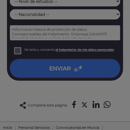
Información básica de protección de datos:
Corresponsables del tratamiento: Empresas DAVANTE
Finalidad: Atender su solicitud de información y
prospección comercial
Derechos: Puede acceder, rectificar y suprimir sus datos,
He leído y consiento
el tratamiento de mis datos personales
así como otros derechos tal y como se explica en nuestra
política de privacidad
.
ENVIAR
Comparte esta página:
Inicio
Personal Servicios
Convocatorias en Murcia