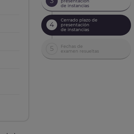
3
presentación
de instancias
Cerrado plazo de
4
presentación
de instancias
Fechas de
5
examen resueltas