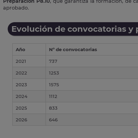
Preparación P8.10
, que garantiza la formación, de 
aprobado.
Evolución de convocatorias y
Año
Nº de convocatorias
2021
737
2022
1253
2023
1575
2024
1112
2025
833
2026
646