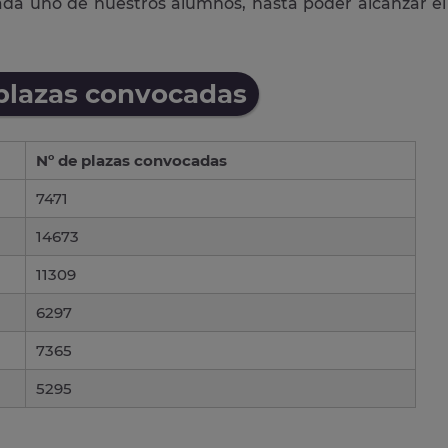
cada uno de nuestros alumnos, hasta poder alcanzar el
 plazas convocadas
Nº de plazas convocadas
7471
14673
11309
6297
7365
5295