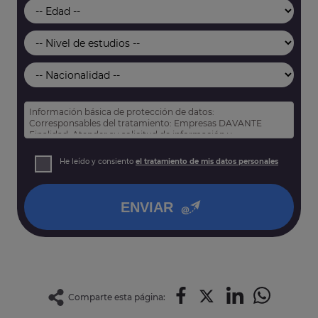
Información básica de protección de datos:
Corresponsables del tratamiento: Empresas DAVANTE
Finalidad: Atender su solicitud de información y
prospección comercial
Derechos: Puede acceder, rectificar y suprimir sus datos,
He leído y consiento
el tratamiento de mis datos personales
así como otros derechos tal y como se explica en nuestra
política de privacidad
.
ENVIAR
Comparte esta página: