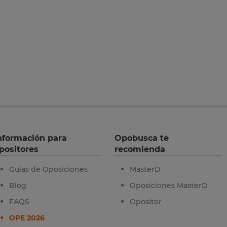
nformación para
Opobusca te
positores
recomienda
Guías de Oposiciones
MasterD
Blog
Oposiciones MasterD
FAQS
Opositor
OPE 2026