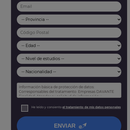
Información básica de protección de datos:
Corresponsables del tratamiento: Empresas DAVANTE
Finalidad: Atender su solicitud de información y
prospección comercial
Derechos: Puede acceder, rectificar y suprimir sus
He leído y consiento
el tratamiento de mis datos personales
datos, así como otros derechos tal y como se explica
en nuestra
política de privacidad
.
ENVIAR