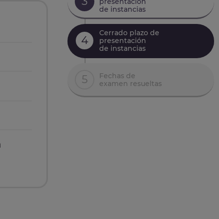
3
presentación
de instancias
Cerrado plazo de
4
presentación
de instancias
Fechas de
5
examen resueltas
n