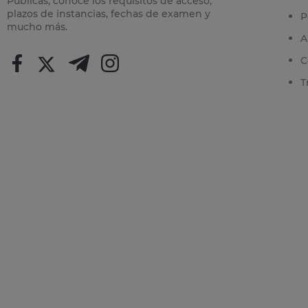
Públicas, conoce los requisitos de acceso,
plazos de instancias, fechas de examen y
P
mucho más.
A
C
T