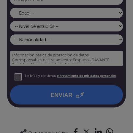
Información básica de protección de datos:
Corresponsables del tratamiento: Empresas DAVANTE
Finalidad: Atender su solicitud de información y
prospección comercial
Derechos: Puede acceder, rectificar y suprimir sus datos,
He leído y consiento
el tratamiento de mis datos personales
así como otros derechos tal y como se explica en nuestra
política de privacidad
.
ENVIAR
Comparte esta página: