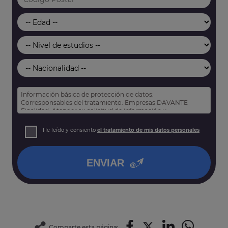
Información básica de protección de datos:
Corresponsables del tratamiento: Empresas DAVANTE
Finalidad: Atender su solicitud de información y
prospección comercial
Derechos: Puede acceder, rectificar y suprimir sus datos,
He leído y consiento
el tratamiento de mis datos personales
así como otros derechos tal y como se explica en nuestra
política de privacidad
.
ENVIAR
Comparte esta página: