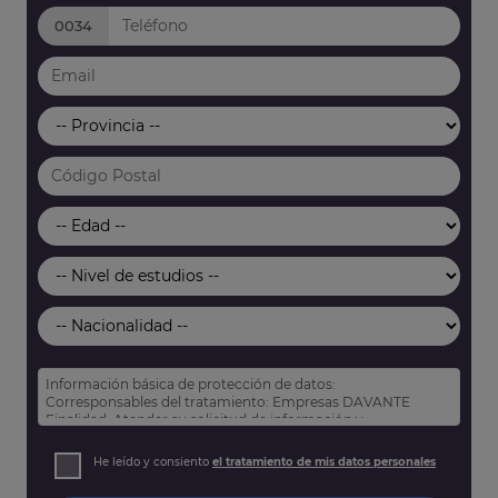
0034
Información básica de protección de datos:
Corresponsables del tratamiento: Empresas DAVANTE
Finalidad: Atender su solicitud de información y
prospección comercial
Derechos: Puede acceder, rectificar y suprimir sus datos,
He leído y consiento
el tratamiento de mis datos personales
así como otros derechos tal y como se explica en nuestra
política de privacidad
.