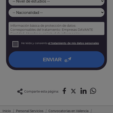
Información básica de protección de datos:
Corresponsables del tratamiento: Empresas DAVANTE
Finalidad: Atender su solicitud de información y
prospección comercial
Derechos: Puede acceder, rectificar y suprimir sus datos,
He leído y consiento
el tratamiento de mis datos personales
así como otros derechos tal y como se explica en nuestra
política de privacidad
.
ENVIAR
Comparte esta página:
Inicio
Personal Servicios
Convocatorias en Valencia