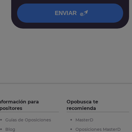
en nuestra
política de privacidad
.
ENVIAR
nformación para
Opobusca te
positores
recomienda
Guías de Oposiciones
MasterD
Blog
Oposiciones MasterD