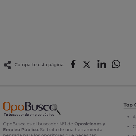
Comparte esta página:
Top 
A
OpoBusca es el buscador Nº1 de
Oposiciones y
C
Empleo Público
. Se trata de una herramienta
pensada para los opositores que necesitan