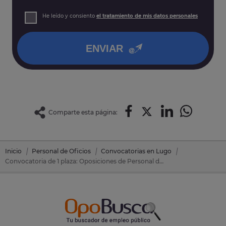
prospección comercial
Derechos: Puede acceder, rectificar y suprimir sus datos,
He leído y consiento
el tratamiento de mis datos personales
así como otros derechos tal y como se explica en nuestra
política de privacidad
.
ENVIAR
Comparte esta página:
Inicio
Personal de Oficios
Convocatorias en Lugo
Convocatoria de 1 plaza: Oposiciones de Personal de Oficios en Vilalba (Lugo)