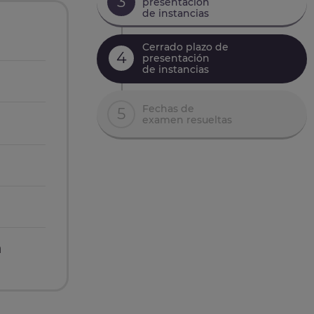
3
presentación
de instancias
Cerrado plazo de
4
presentación
de instancias
Fechas de
5
examen resueltas
n