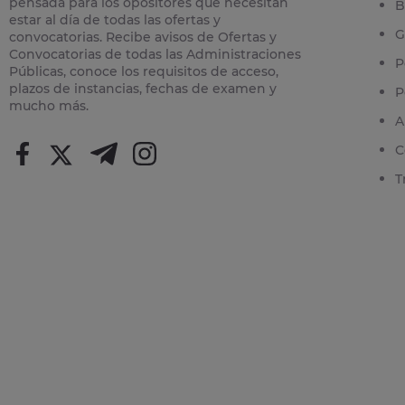
pensada para los opositores que necesitan
B
estar al día de todas las ofertas y
G
convocatorias. Recibe avisos de Ofertas y
Convocatorias de todas las Administraciones
P
Públicas, conoce los requisitos de acceso,
plazos de instancias, fechas de examen y
P
mucho más.
A
C
T