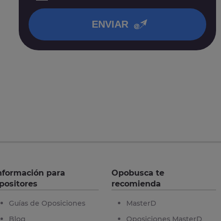
en nuestra
política de privacidad
.
ENVIAR
nformación para
Opobusca te
positores
recomienda
Guías de Oposiciones
MasterD
Blog
Oposiciones MasterD