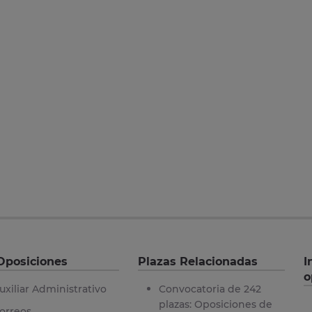
Oposiciones
Plazas Relacionadas
I
o
uxiliar Administrativo
Convocatoria de 242
plazas: Oposiciones de
orreos