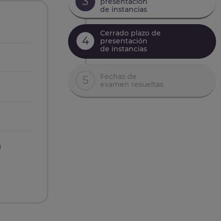
3
presentación
de instancias
Cerrado plazo de
4
presentación
de instancias
Fechas de
5
examen resueltas
n