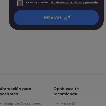
Derechos: Puede acceder, rectificar y suprimir sus
He leído y consiento
el tratamiento de mis datos personales
datos, así como otros derechos tal y como se explica
en nuestra
política de privacidad
.
ENVIAR
nformación para
Opobusca te
positores
recomienda
Guías de Oposiciones
MasterD