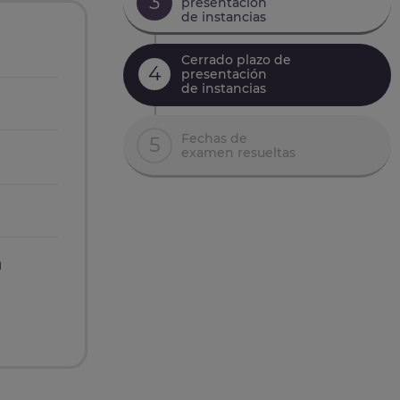
3
presentación
de instancias
Cerrado plazo de
4
presentación
de instancias
Fechas de
5
examen resueltas
n