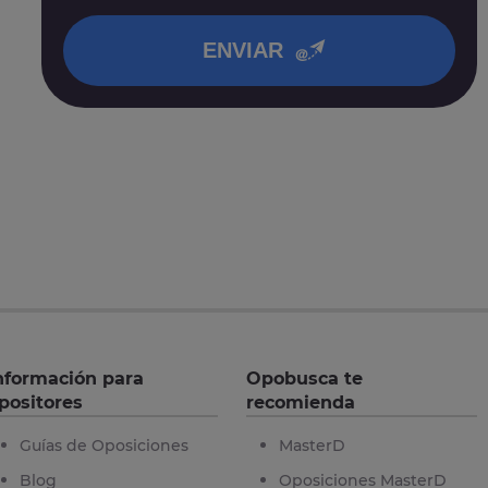
en nuestra
política de privacidad
.
ENVIAR
nformación para
Opobusca te
positores
recomienda
Guías de Oposiciones
MasterD
Blog
Oposiciones MasterD