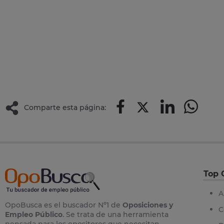
Comparte esta página:
Top 
A
OpoBusca es el buscador Nº1 de
Oposiciones y
C
Empleo Público
. Se trata de una herramienta
pensada para los opositores que necesitan