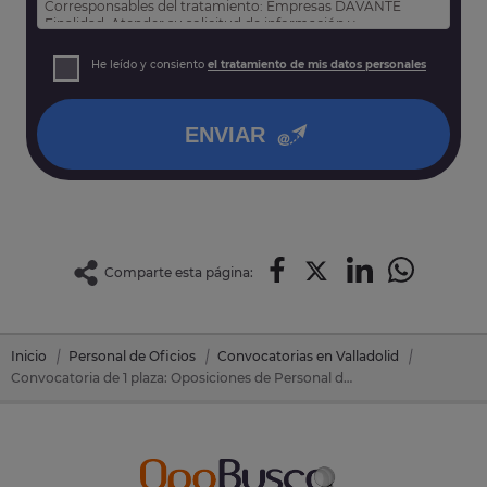
Corresponsables del tratamiento: Empresas DAVANTE
Finalidad: Atender su solicitud de información y
prospección comercial
Derechos: Puede acceder, rectificar y suprimir sus datos,
He leído y consiento
el tratamiento de mis datos personales
así como otros derechos tal y como se explica en nuestra
política de privacidad
.
ENVIAR
Comparte esta página:
Inicio
Personal de Oficios
Convocatorias en Valladolid
Convocatoria de 1 plaza: Oposiciones de Personal de Oficios en Tudela De Duero (Valladolid)