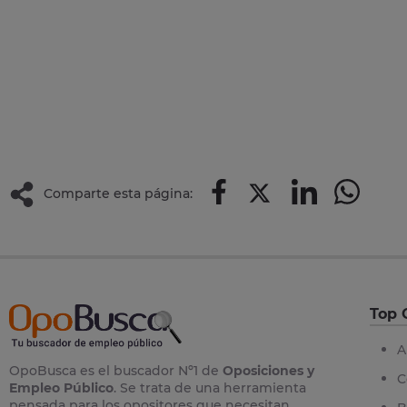
Comparte esta página:
Top 
A
OpoBusca es el buscador Nº1 de
Oposiciones y
C
Empleo Público
. Se trata de una herramienta
pensada para los opositores que necesitan