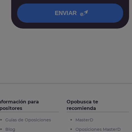
en nuestra
política de privacidad
.
ENVIAR
nformación para
Opobusca te
positores
recomienda
Guías de Oposiciones
MasterD
Blog
Oposiciones MasterD