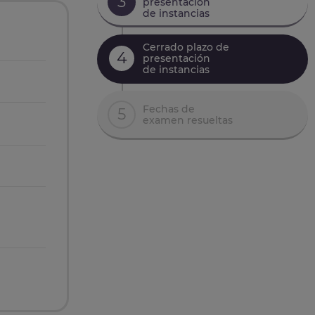
3
presentación
de instancias
Cerrado plazo de
4
presentación
de instancias
Fechas de
5
examen resueltas