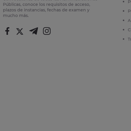
P
Públicas, conoce los requisitos de acceso,
plazos de instancias, fechas de examen y
P
mucho más.
A
C
T