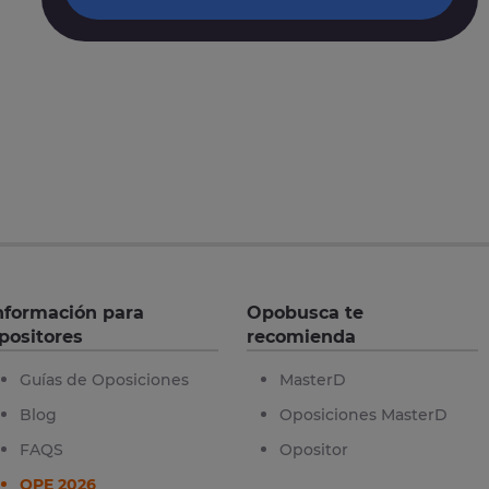
nformación para
Opobusca te
positores
recomienda
Guías de Oposiciones
MasterD
Blog
Oposiciones MasterD
FAQS
Opositor
OPE 2026