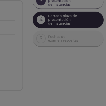
3
presentación
de instancias
Cerrado plazo de
4
presentación
de instancias
Fechas de
5
examen resueltas
n