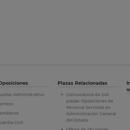
Oposiciones
Plazas Relacionadas
I
o
uxiliar Administrativo
Convocatoria de 242
plazas: Oposiciones de
orreos
Personal Servicios en
omberos
Administración General
del Estado
uardia Civil
Oferta de 130 plazas: