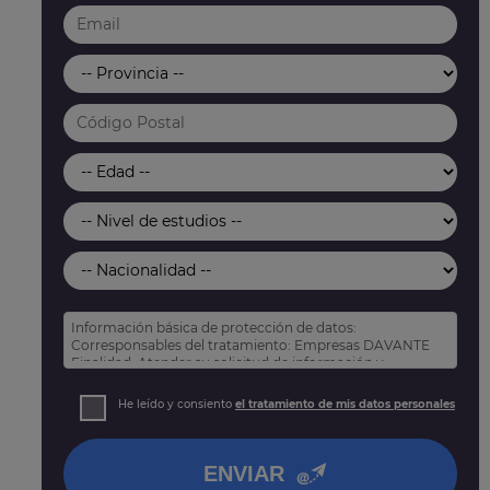
Información básica de protección de datos:
Corresponsables del tratamiento: Empresas DAVANTE
Finalidad: Atender su solicitud de información y
prospección comercial
Derechos: Puede acceder, rectificar y suprimir sus
He leído y consiento
el tratamiento de mis datos personales
datos, así como otros derechos tal y como se explica
en nuestra
política de privacidad
.
ENVIAR