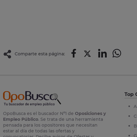
Comparte esta página:
Top 
A
OpoBusca es el buscador Nº1 de
Oposiciones y
C
Empleo Público
. Se trata de una herramienta
pensada para los opositores que necesitan
B
estar al día de todas las ofertas y
G
convocatorias. Recibe avisos de Ofertas y