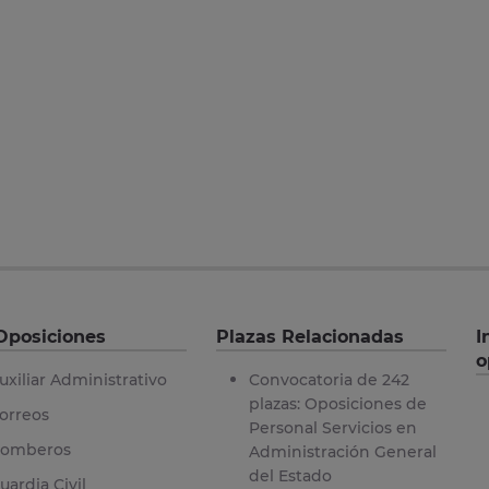
Oposiciones
Plazas Relacionadas
I
o
uxiliar Administrativo
Convocatoria de 242
plazas: Oposiciones de
orreos
Personal Servicios en
omberos
Administración General
del Estado
uardia Civil