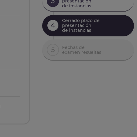
3
presentación
de instancias
Cerrado plazo de
4
presentación
de instancias
Fechas de
5
examen resueltas
n