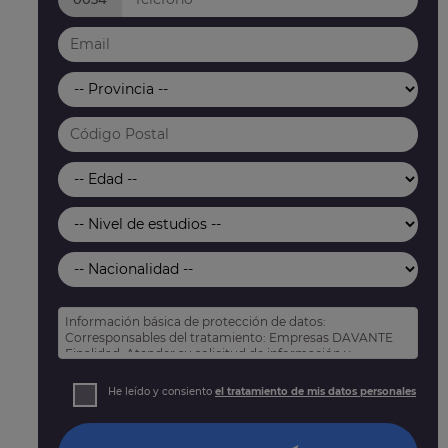
Información básica de protección de datos:
Corresponsables del tratamiento: Empresas DAVANTE
Finalidad: Atender su solicitud de información y
prospección comercial
Derechos: Puede acceder, rectificar y suprimir sus
He leído y consiento
el tratamiento de mis datos personales
datos, así como otros derechos tal y como se explica
en nuestra
política de privacidad
.