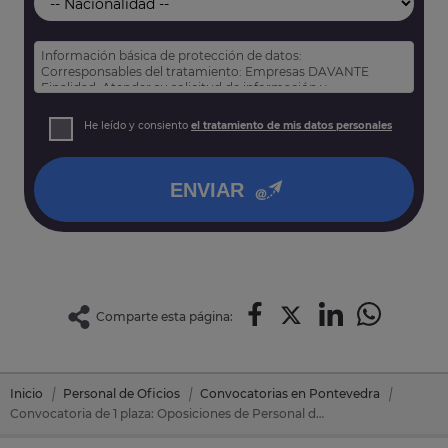
Información básica de protección de datos:
Corresponsables del tratamiento: Empresas DAVANTE
Finalidad: Atender su solicitud de información y
prospección comercial
Derechos: Puede acceder, rectificar y suprimir sus datos,
He leído y consiento
el tratamiento de mis datos personales
así como otros derechos tal y como se explica en nuestra
política de privacidad
.
ENVIAR
Comparte esta página:
Inicio
Personal de Oficios
Convocatorias en Pontevedra
Convocatoria de 1 plaza: Oposiciones de Personal de Oficios en Redondela (Casco Urbano) (Pontevedra)