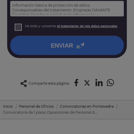
Información básica de protección de datos:
Corresponsables del tratamiento: Empresas DAVANTE
Finalidad: Atender su solicitud de información y
prospección comercial
Derechos: Puede acceder, rectificar y suprimir sus datos,
He leído y consiento
el tratamiento de mis datos personales
así como otros derechos tal y como se explica en nuestra
política de privacidad
.
ENVIAR
Comparte esta página:
Inicio
Personal de Oficios
Convocatorias en Pontevedra
Convocatoria de 1 plaza: Oposiciones de Personal de Oficios en Ponteareas (Pontevedra)