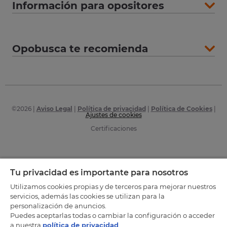
Información para opositores
Opobusca te recomienda
©
2026
|
Aviso Legal
|
Política de privacidad
|
Política de Cookies
|
Ajustes de cookies
Certificaciones
Tu privacidad es importante para nosotros
Utilizamos cookies propias y de terceros para mejorar nuestros
servicios, además las cookies se utilizan para la
personalización de anuncios.
Puedes aceptarlas todas o cambiar la configuración o acceder
a nuestra
política de privacidad
.