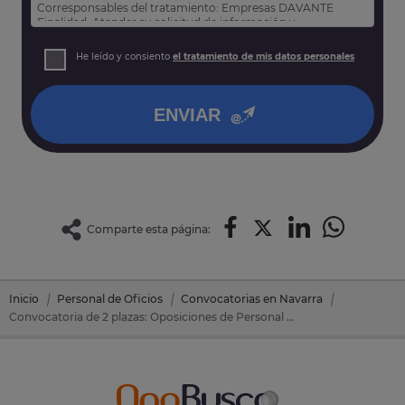
Corresponsables del tratamiento: Empresas DAVANTE
Finalidad: Atender su solicitud de información y
prospección comercial
Derechos: Puede acceder, rectificar y suprimir sus datos,
He leído y consiento
el tratamiento de mis datos personales
así como otros derechos tal y como se explica en nuestra
política de privacidad
.
ENVIAR
Comparte esta página:
Inicio
Personal de Oficios
Convocatorias en Navarra
Convocatoria de 2 plazas: Oposiciones de Personal de Oficios en Murchante (Navarra)