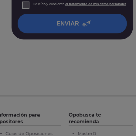
Derechos: Puede acceder, rectificar y suprimir sus
He leído y consiento
el tratamiento de mis datos personales
datos, así como otros derechos tal y como se explica
en nuestra
política de privacidad
.
ENVIAR
nformación para
Opobusca te
positores
recomienda
Guías de Oposiciones
MasterD