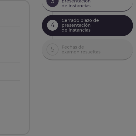
3
presentación
de instancias
Cerrado plazo de
4
presentación
de instancias
Fechas de
5
examen resueltas
n