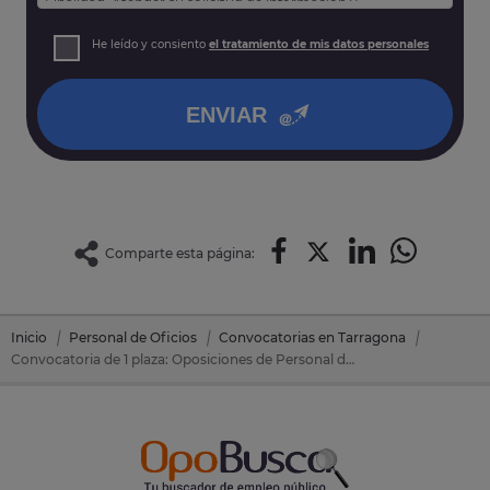
Finalidad: Atender su solicitud de información y
prospección comercial
Derechos: Puede acceder, rectificar y suprimir sus datos,
He leído y consiento
el tratamiento de mis datos personales
así como otros derechos tal y como se explica en nuestra
política de privacidad
.
ENVIAR
Comparte esta página:
Inicio
Personal de Oficios
Convocatorias en Tarragona
Convocatoria de 1 plaza: Oposiciones de Personal de Oficios en Morell, El (Tarragona)