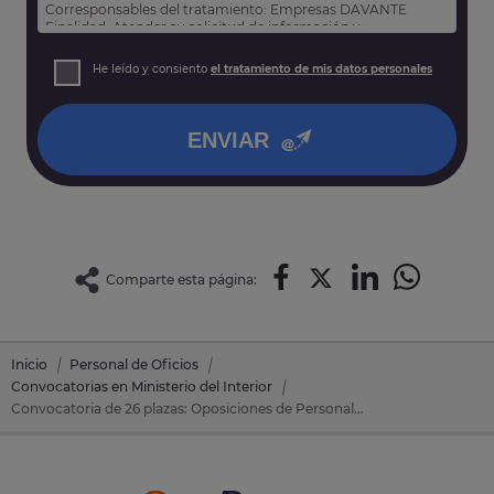
Corresponsables del tratamiento: Empresas DAVANTE
Finalidad: Atender su solicitud de información y
prospección comercial
Derechos: Puede acceder, rectificar y suprimir sus datos,
He leído y consiento
el tratamiento de mis datos personales
así como otros derechos tal y como se explica en nuestra
política de privacidad
.
ENVIAR
Comparte esta página:
Inicio
Personal de Oficios
Convocatorias en Ministerio del Interior
Convocatoria de 26 plazas: Oposiciones de Personal de Oficios en Ministerio del Interior