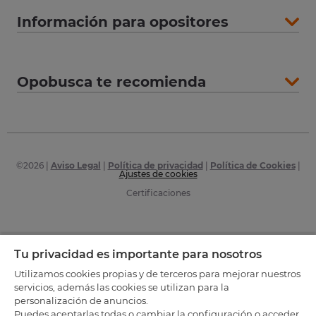
Información para opositores
Opobusca te recomienda
©
2026
|
Aviso Legal
|
Política de privacidad
|
Política de Cookies
|
Ajustes de cookies
Certificaciones
Tu privacidad es importante para nosotros
Utilizamos cookies propias y de terceros para mejorar nuestros
servicios, además las cookies se utilizan para la
personalización de anuncios.
Puedes aceptarlas todas o cambiar la configuración o acceder