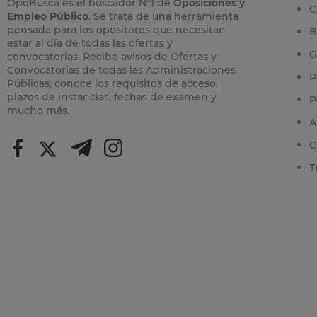
OpoBusca es el buscador Nº1 de
Oposiciones y
C
Empleo Público
. Se trata de una herramienta
pensada para los opositores que necesitan
B
estar al día de todas las ofertas y
G
convocatorias. Recibe avisos de Ofertas y
Convocatorias de todas las Administraciones
P
Públicas, conoce los requisitos de acceso,
plazos de instancias, fechas de examen y
P
mucho más.
A
C
T