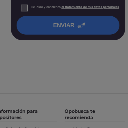
prospección comercial
Derechos: Puede acceder, rectificar y suprimir sus
He leído y consiento
el tratamiento de mis datos personales
datos, así como otros derechos tal y como se explica
en nuestra
política de privacidad
.
ENVIAR
nformación para
Opobusca te
positores
recomienda