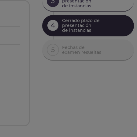
3
presentación
de instancias
Cerrado plazo de
4
presentación
de instancias
Fechas de
5
examen resueltas
n