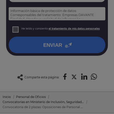
Información básica de protección de datos:
Corresponsables del tratamiento: Empresas DAVANTE
Finalidad: Atender su solicitud de información y
prospección comercial
Derechos: Puede acceder, rectificar y suprimir sus datos,
He leído y consiento
el tratamiento de mis datos personales
así como otros derechos tal y como se explica en nuestra
política de privacidad
.
ENVIAR
Comparte esta página:
Inicio
Personal de Oficios
Convocatorias en Ministerio de Inclusión, Seguridad Social y Migraciones
Convocatoria de 2 plazas: Oposiciones de Personal de Oficios en Ministerio de Inclusión, Seguridad Social y Migraciones