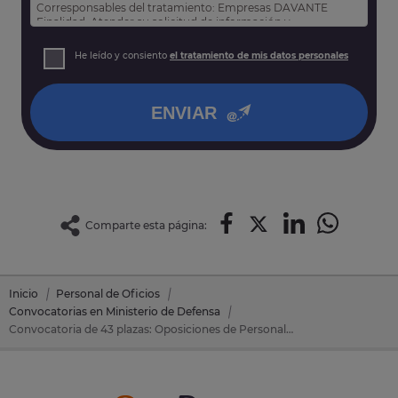
Corresponsables del tratamiento: Empresas DAVANTE
Finalidad: Atender su solicitud de información y
prospección comercial
Derechos: Puede acceder, rectificar y suprimir sus datos,
He leído y consiento
el tratamiento de mis datos personales
así como otros derechos tal y como se explica en nuestra
política de privacidad
.
ENVIAR
Comparte esta página:
Inicio
Personal de Oficios
Convocatorias en Ministerio de Defensa
Convocatoria de 43 plazas: Oposiciones de Personal de Oficios en Ministerio de Defensa