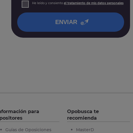
Derechos: Puede acceder, rectificar y suprimir sus
He leído y consiento
el tratamiento de mis datos personales
datos, así como otros derechos tal y como se explica
en nuestra
política de privacidad
.
ENVIAR
nformación para
Opobusca te
positores
recomienda
Guías de Oposiciones
MasterD