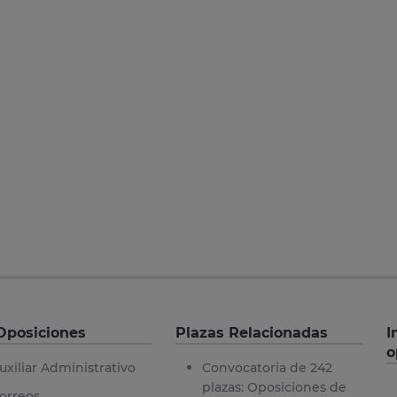
Oposiciones
Plazas Relacionadas
I
o
uxiliar Administrativo
Convocatoria de 242
plazas: Oposiciones de
orreos