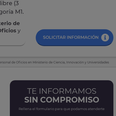
ibre (3
goría M1.
terio de
ficios
y
SOLICITAR INFORMACIÓN
rsonal de Oficios en Ministerio de Ciencia, Innovación y Universidades
TE INFORMAMOS
SIN COMPROMISO
Rellena el formulario para que podamos atenderte