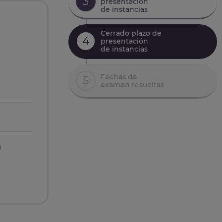
3
presentación
de instancias
Cerrado plazo de
4
presentación
de instancias
Fechas de
5
examen resueltas
n