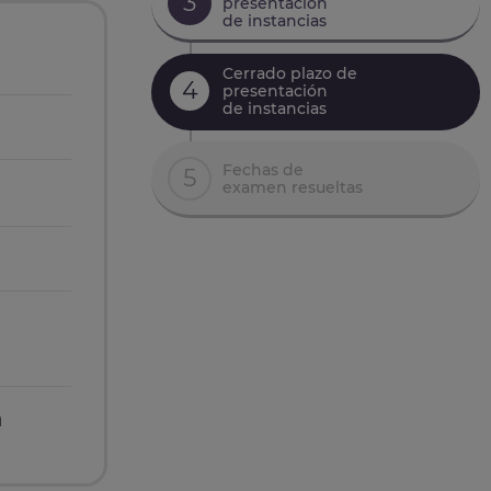
3
presentación
de instancias
Cerrado plazo de
4
presentación
de instancias
Fechas de
5
examen resueltas
n