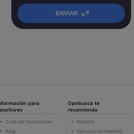
en nuestra
política de privacidad
.
ENVIAR
nformación para
Opobusca te
positores
recomienda
Guías de Oposiciones
MasterD
Blog
Oposiciones MasterD