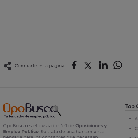
Comparte esta página:
Top 
A
OpoBusca es el buscador Nº1 de
Oposiciones y
C
Empleo Público
. Se trata de una herramienta
pensada para los opositores que necesitan