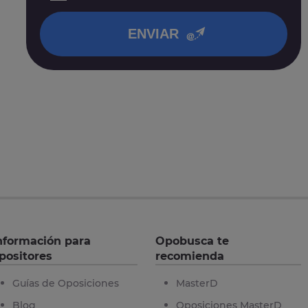
en nuestra
política de privacidad
.
ENVIAR
nformación para
Opobusca te
positores
recomienda
Guías de Oposiciones
MasterD
Blog
Oposiciones MasterD