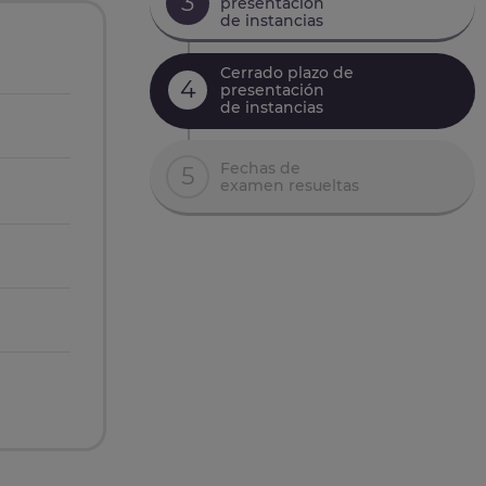
3
presentación
de instancias
Cerrado plazo de
4
presentación
de instancias
Fechas de
5
examen resueltas