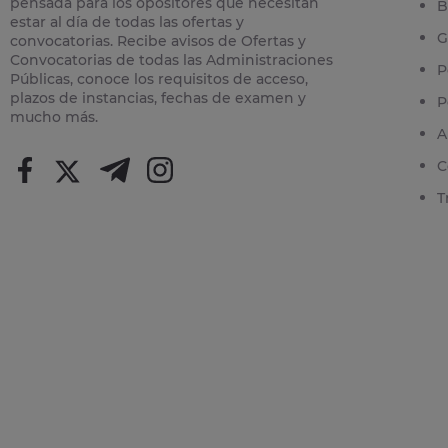
pensada para los opositores que necesitan
B
estar al día de todas las ofertas y
G
convocatorias. Recibe avisos de Ofertas y
Convocatorias de todas las Administraciones
P
Públicas, conoce los requisitos de acceso,
plazos de instancias, fechas de examen y
P
mucho más.
A
C
T